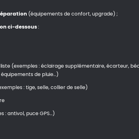
 réparation
(équipements de confort, upgrade) ;
sion ci-dessous
:
liste (exemples : éclairage supplémentaire, écarteur, bé
et, équipements de pluie…)
mples : tige, selle, collier de selle)
re
s : antivol, puce GPS…)