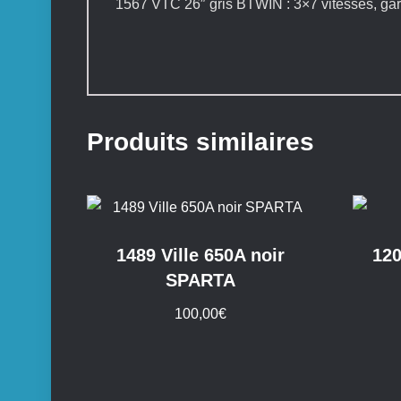
1567 VTC 26″ gris BTWIN : 3×7 vitesses, gar
Produits similaires
1489 Ville 650A noir
120
SPARTA
100,00
€