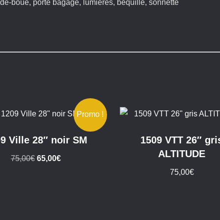
de-boue, porte bagage, lumières, béquille, sonnette
Promo !
9 Ville 28″ noir SM
1509 VTT 26″ gri
ALTITUDE
Le
Le
75,00
€
65,00
€
prix
prix
75,00
€
initial
actuel
était :
est :
75,00€.
65,00€.