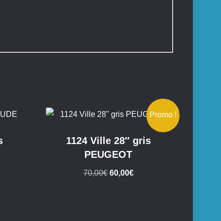
Promo !
s
1124 Ville 28″ gris
PEUGEOT
Le
Le
70,00
€
60,00
€
prix
prix
initial
actuel
était :
est :