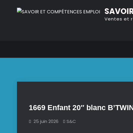
Skip
SAVOIR
to
Ventes et 
content
1669 Enfant 20″ blanc B’TWI
25 juin 2026
S&C