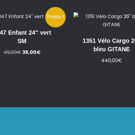
Promo !
47 Enfant 24″ vert
1351 Vélo Cargo 2
SM
bleu GITANE
Le
Le
45,00
€
35,00
€
prix
prix
440,00
€
initial
actuel
était :
est :
45,00€.
35,00€.