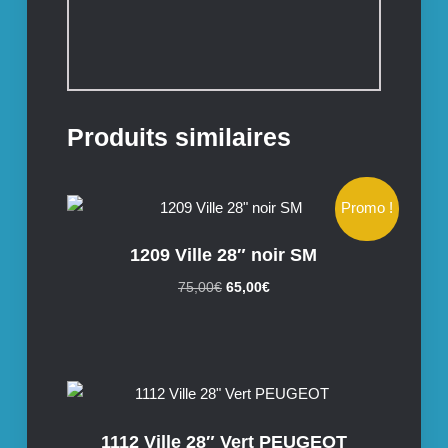
Produits similaires
Promo !
1209 Ville 28″ noir SM
Le
Le
75,00
€
65,00
€
prix
prix
initial
actuel
était :
est :
75,00€.
65,00€.
1112 Ville 28″ Vert PEUGEOT