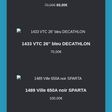
Le
Le
70,00
€
60,00
€
prix
prix
initial
actuel
était :
est :
70,00€.
60,00€.
1433 VTC 26″ bleu DECATHLON
70,00
€
1489 Ville 650A noir SPARTA
100,00
€