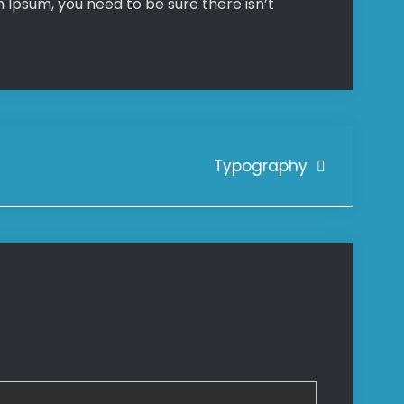
 Ipsum, you need to be sure there isn’t
Typography