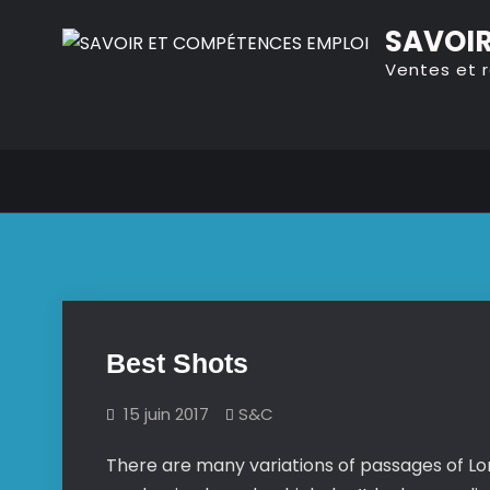
Skip
SAVOIR
to
Ventes et 
content
Best Shots
15 juin 2017
S&C
There are many variations of passages of Lor