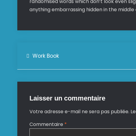
randomised words which don’t look even sligh
anything embarrassing hidden in the middle o
Work Book
Navigation
de
l’article
Laisser un commentaire
Votre adresse e-mail ne sera pas publiée.
Le
Commentaire
*