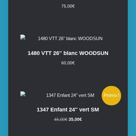
75,00
€
1480 VTT 26″ blanc WOODSUN
60,00
€
Promo !
1347 Enfant 24″ vert SM
Le
Le
45,00
€
35,00
€
prix
prix
initial
actuel