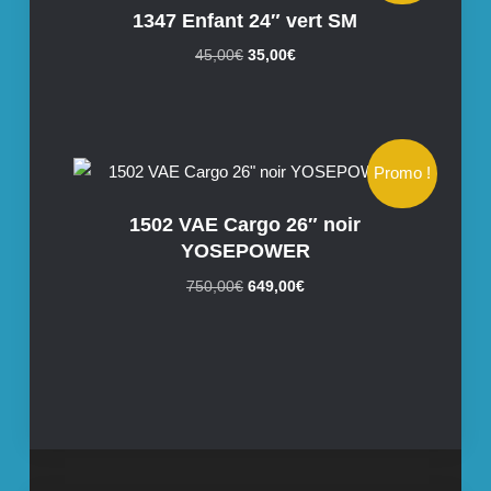
1347 Enfant 24″ vert SM
Le
Le
45,00
€
35,00
€
prix
prix
initial
actuel
était :
est :
45,00€.
35,00€.
Promo !
1502 VAE Cargo 26″ noir
YOSEPOWER
Le
Le
750,00
€
649,00
€
prix
prix
initial
actuel
était :
est :
750,00€.
649,00€.