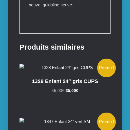
neuve, guidoline neuve.
Produits similaires
Promo !
1328 Enfant 24″ gris CUPS
Le
Le
45,00
€
35,00
€
prix
prix
initial
actuel
était :
est :
45,00€.
35,00€.
Promo !