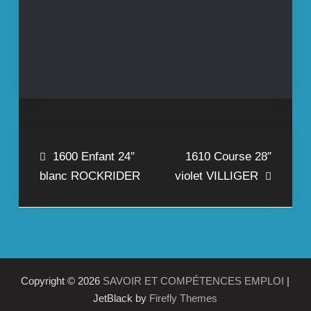
Navigation
1600 Enfant 24″
1610 Course 28″
blanc ROCKRIDER
violet VILLIGER
de
l’article
Copyright © 2026
SAVOIR ET COMPÉTENCES EMPLOI
|
JetBlack by
Firefly Themes