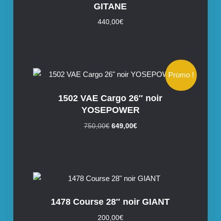
GITANE
440,00
€
Promo !
1502 VAE Cargo 26″ noir
YOSEPOWER
Le
Le
750,00
€
649,00
€
prix
prix
initial
actuel
était :
est :
750,00€.
649,00€.
1478 Course 28″ noir GIANT
200,00
€